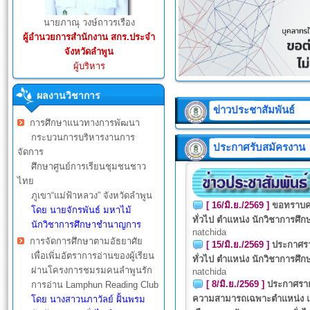
นายภาณุ วงษ์ถาวรเรือง
ผู้อำนวยการสำนักงาน สกร.ประจำ
จังหวัดลำพูน
ผู้บริหาร
ผลงานวิชาการ
ข่าวประชาสัมพันธ์
การศึกษาแนวทางการพัฒนา
กระบวนการบริหารงานการ
ประกาศรับสมัครงาน
จัดการ
ศึกษาศูนย์การเรียนชุมชนชาว
ไทย
ภูเขา“แม่ฟ้าหลวง” จังหวัดลำพูน
[ 16/มิ.ย./2569 ]
ขอทราบค
โดย นายจักรพันธ์ มหาไม้
ทั่วไป ตำแหน่ง นักวิชาการศึก
นักวิชาการศึกษาชำนาญการ
natchida
การจัดการศึกษาตามอัธยาศัย
[ 15/มิ.ย./2569 ]
ประกาศรา
เพื่อเพิ่มอัตราการอ่านของผู้เรียน
ทั่วไป ตำแหน่ง นักวิชาการศึ
ผ่านโครงการชมรมคนลำพูนรัก
natchida
[ 8/มิ.ย./2569 ]
ประกาศรายช
การอ่าน Lamphun Reading Club
ความสามารถเฉพาะตำแหน่ง แล
โดย นางสาวนภาวัลย์ ฝั้นพรม