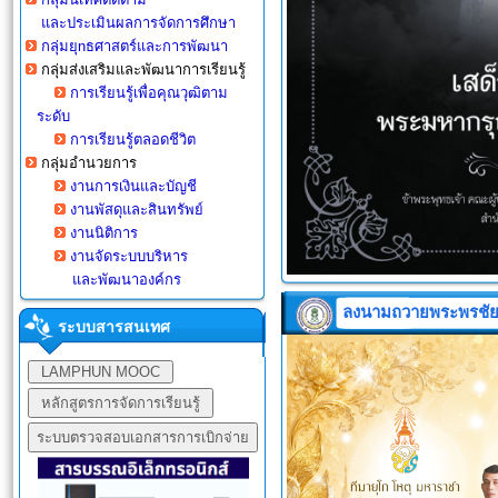
และประเมินผล
การจัดการศึกษา
กลุ่มยุnธศาสตร์และการพัฒนา
กลุ่มส่งเสริมและพัฒนาการเรียนรู้
การเรียนรู้เพื่อคุณวุฒิตาม
ระดับ
การเรียนรู้ตลอดชีวิต
กลุ่มอำนวยการ
งานการเงินและบัญชี
งานพัสดุและสินทรัพย์
งานนิติการ
งานจัดระบบบริหาร
และพัฒนา
องค์กร
ลงนามถวายพระพรชั
ระบบสารสนเทศ