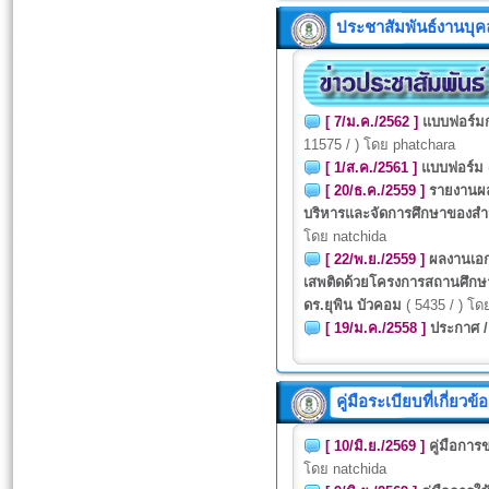
ประชาสัมพันธ์งานบุ
[ 7/ม.ค./2562 ]
แบบฟอร์มก
11575 / ) โดย phatchara
[ 1/ส.ค./2561 ]
แบบฟอร์ม
[ 20/ธ.ค./2559 ]
รายงานผล
บริหารและจัดการศึกษาของสำน
โดย natchida
[ 22/พ.ย./2559 ]
ผลงานเอกส
เสพติดด้วยโครงการสถานศึก
ดร.ยุพิน บัวคอม
( 5435 / ) โด
[ 19/ม.ค./2558 ]
ประกาศ /
คู่มือระเบียบที่เกี่ยวข้อ
[ 10/มิ.ย./2569 ]
คู่มือกา
โดย natchida