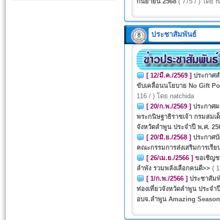
กันยายน 2568
( 775 / ) โดย n
ประชาสัมพันธ์
[ 12/มี.ค./2569 ]
ประกาศสำน
ขับเคลื่อนนโยบาย No Gift Pol
116 / ) โดย natchida
[ 20/ก.พ./2569 ]
ประกาศผล
พระกนิษฐาธิราชเจ้า กรมสมเด
จังหวัดลำพูน ประจำปี พ.ศ. 25
[ 20/มิ.ย./2568 ]
ประกาศบัญ
คณะกรรมการส่งเสริมการเรียนรู
[ 26/เม.ย./2566 ]
ขอเชิญชว
ลำพัง รวมพลังเลือกคนดี>>
( 1
[ 1/ก.พ./2566 ]
ประชาสัมพ
ท่องเที่ยวจังหวัดลำพูน ประจำ
อบจ.ลำพูน Amazing Season