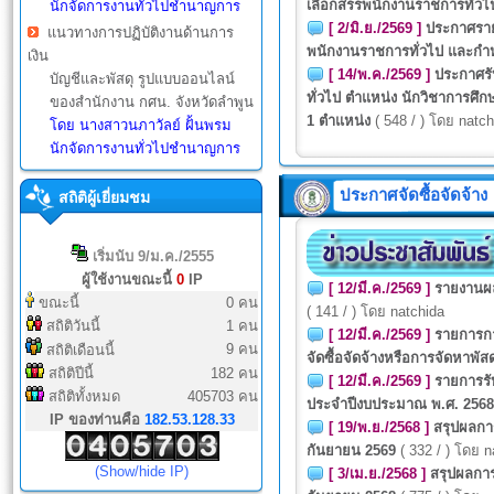
เลือกสรรพนักงานราชการทั่วไ
นักจัดการงานทั่วไปชำนาญการ
[ 2/มิ.ย./2569 ]
ประกาศรายช
แนวทางการปฏิบัติงานด้านการ
พนักงานราชการทั่วไป และกำห
เงิน
[ 14/พ.ค./2569 ]
ประกาศรั
บัญชีและพัสดุ รูปแบบออนไลน์
ทั่วไป ตำแหน่ง นักวิชาการศึ
ของสำนักงาน กศน. จังหวัดลำพูน
1 ตำแหน่ง
( 548 / ) โดย natch
โดย
นางสาวนภาวัลย์ ฝั้นพรม
นักจัดการงานทั่วไปชำนาญการ
ประกาศจัดซื้อจัดจ้าง
สถิติผู้เยี่ยมชม
เริ่มนับ 9/ม.ค./2555
ผู้ใช้งานขณะนี้
0
IP
[ 12/มี.ค./2569 ]
รายงานผล
ขณะนี้
0 คน
( 141 / ) โดย natchida
สถิติวันนี้
1 คน
[ 12/มี.ค./2569 ]
รายการกา
9 คน
สถิติเดือนนี้
จัดซื้อจัดจ้างหรือการจัดหาพัสด
สถิติปีนี้
182 คน
[ 12/มี.ค./2569 ]
รายการรั
สถิติทั้งหมด
405703 คน
ประจำปีงบประมาณ พ.ศ. 2568
IP ของท่านคือ
182.53.128.33
[ 19/พ.ย./2568 ]
สรุปผลการ
กันยายน 2569
( 332 / ) โดย n
(Show/hide IP)
[ 3/เม.ย./2568 ]
สรุปผลการ