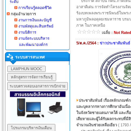
ประกาศ สถาบัน กศน.ภาคเหนือ 
ระดับ
อาสาดีเด่น การจัดทำโครงงานจิ
การเรียนรู้ตลอดชีวิต
ร้องบทเพลงพระราชนิพนธ์ในพระ
กลุ่มอำนวยการ
มหาภูมิพลอดุลยเชมหาราช บรมน
งานการเงินและบัญชี
ภาค ในภาคเหนือ
งานพัสดุและสินทรัพย์
งานนิติการ
เฉลี่ย :
Not Rate
งานจัดระบบบริหาร
5/ต.ค./2564 :
ข่าวประชาสัมพันธ์
และพัฒนา
องค์กร
ระบบสารสนเทศ
ประชาสัมพันธ์ เรื่องหลักเกณฑ์ก
และบุคลากรทางการศึกษาอันเนื่
ในจังหวัดชายแดนภาคใต้ และเรื่อ
เสียหายและผู้ได้รับผลกระทบที่มีส
จำนวนเงินช่วยเหลือเยียว
( 1793 /