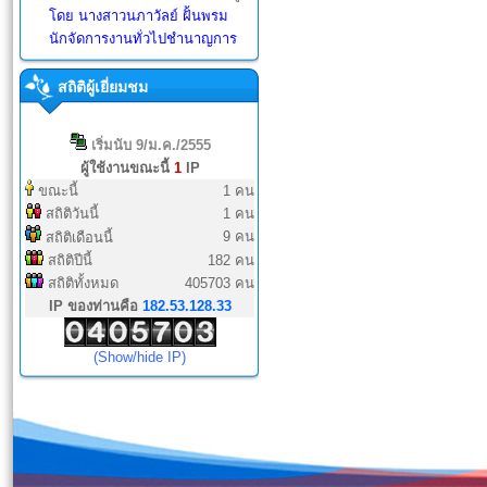
โดย
นางสาวนภาวัลย์ ฝั้นพรม
นักจัดการงานทั่วไปชำนาญการ
สถิติผู้เยี่ยมชม
เริ่มนับ 9/ม.ค./2555
ผู้ใช้งานขณะนี้
1
IP
ขณะนี้
1 คน
สถิติวันนี้
1 คน
9 คน
สถิติเดือนนี้
สถิติปีนี้
182 คน
สถิติทั้งหมด
405703 คน
IP ของท่านคือ
182.53.128.33
(Show/hide IP)