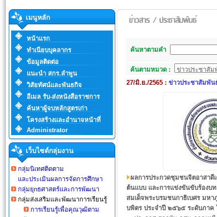
เมนูหลัก
หน้าแรก
ค้นหาตามคำ
ทำเนียบบุคลากร
ข้อมูลติดต่อ
ค้นตามหมวด :
แนะนำ สกร.ลำพูน
27/มิ.ย./2565 :
ข่าวประชาสัมพันธ
วิสัยทัศน์และพันธกิจ
อีเมล รับ-ส่งหนังสือราชการ
ค้นหาผู้จบหลักสูตรเก่า
โครงสร้างและอำนาจหน้าที่
Administrator
เว็บไซต์กลุ่มงาน
กลุ่มนิเทศติดตาม
ผลการประกวดชุมชนจิตอาสาดีเ
และประเมินผล
การจัดการศึกษา
ต้นแบบ และการแข่งขันขับร้อง
กลุ่มยุnธศาสตร์และการพัฒนา
สมเด็จพระบรมชนกาธิเบศร มหา
กลุ่มส่งเสริมและพัฒนาการเรียนรู้
บพิตร ประจำปี ๒๕๖๕ ระดับภาค
การเรียนรู้เพื่อคุณวุฒิตาม