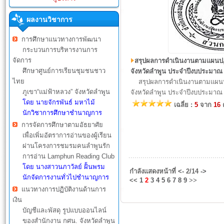
ผลงานวิชาการ
การศึกษาแนวทางการพัฒนา
กระบวนการบริหารงานการ
จัดการ
สรุปผลการดำเนินงานตามแผนปฏิ
ศึกษาศูนย์การเรียนชุมชนชาว
จังหวัดลำพูน ประจำปีงบประมาณ
ไทย
สรุปผลการดำเนินงานตามแผนปฏิ
ภูเขา“แม่ฟ้าหลวง” จังหวัดลำพูน
จังหวัดลำพูน ประจำปีงบประมาณ
โดย นายจักรพันธ์ มหาไม้
เฉลี่ย :
5
จาก
16
นักวิชาการศึกษาชำนาญการ
การจัดการศึกษาตามอัธยาศัย
เพื่อเพิ่มอัตราการอ่านของผู้เรียน
ผ่านโครงการชมรมคนลำพูนรัก
การอ่าน Lamphun Reading Club
โดย นางสาวนภาวัลย์ ฝั้นพรม
กำลังแสดงหน้าที่
<-
2/14
->
นักจัดการงานทั่วไปชำนาญการ
<<
1
2
3
4
5
6
7
8
9
>>
แนวทางการปฏิบัติงานด้านการ
เงิน
บัญชีและพัสดุ รูปแบบออนไลน์
ของสำนักงาน กศน. จังหวัดลำพูน