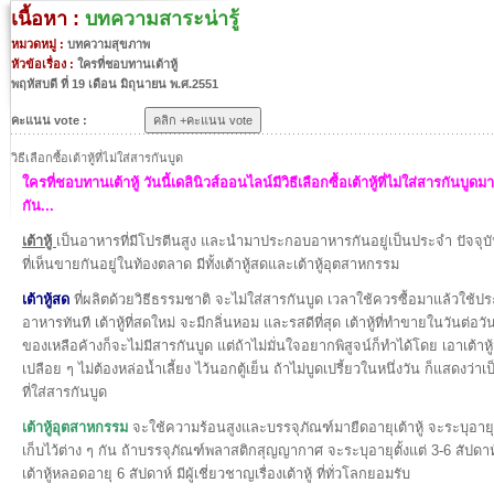
เนื้อหา :
บทความสาระน่ารู้
หมวดหมู่ :
บทความสุขภาพ
หัวข้อเรื่อง :
ใครที่ชอบทานเต้าหู้
พฤหัสบดี ที่ 19 เดือน มิถุนายน พ.ศ.2551
คะแนน vote :
วิธีเลือกซื้อเต้าหู้ที่ไม่ใส่สารกันบูด
ใครที่ชอบทานเต้าหู้ วันนี้เดลินิวส์ออนไลน์มีวิธีเลือกซื้อเต้าหู้ที่ไม่ใส่สารกันบูด
กัน...
เต้าหู้
เป็นอาหารที่มีโปรตีนสูง และนำมาประกอบอาหารกันอยู่เป็นประจำ ปัจจุบันเ
ที่เห็นขายกันอยู่ในท้องตลาด มีทั้งเต้าหู้สดและเต้าหู้อุตสาหกรรม
เต้าหู้สด
ที่ผลิตด้วยวิธีธรรมชาติ จะไม่ใส่สารกันบูด เวลาใช้ควรซื้อมาแล้วใช้ป
อาหารทันที เต้าหู้ที่สดใหม่ จะมีกลิ่นหอม และรสดีที่สุด เต้าหู้ที่ทำขายในวันต่อวัน
ของเหลือค้างก็จะไม่มีสารกันบูด แต่ถ้าไม่มั่นใจอยากพิสูจน์ก็ทำได้โดย เอาเต้าหู้
เปลือย ๆ ไม่ต้องหล่อน้ำเลี้ยง ไว้นอกตู้เย็น ถ้าไม่บูดเปรี้ยวในหนึ่งวัน ก็แสดงว่าเป็
ที่ใส่สารกันบูด
เต้าหู้อุตสาหกรรม
จะใช้ความร้อนสูงและบรรจุภัณฑ์มายืดอายุเต้าหู้ จะระบุอาย
เก็บไว้ต่าง ๆ กัน ถ้าบรรจุภัณฑ์พลาสติกสุญญากาศ จะระบุอายุตั้งแต่ 3-6 สัปดาห
เต้าหู้หลอดอายุ 6 สัปดาห์ มีผู้เชี่ยวชาญเรื่องเต้าหู้ ที่ทั่วโลกยอมรับ