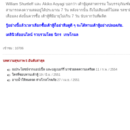
William Shurtleff และ Akiko Aoyagi บอกว่า เต้าหู้อุตสาหกรรม ในบรรจุภัณฑ์ต
สามารถคงความสดอยู่ได้ประมาณ 7 วัน หลังจากนั้น ถึงไม่เสียแต่ก็ไม่สด รสชา
เสื่อมลง ดังนั้นควรซื้อ เต้าหู้ที่มีอายุไม่เกิน 7 วัน นับจากวันที่ผลิต
รู้อย่างนี้แล้วเวลาเลือกซื้อเต้าหู้ก็อย่าลืมดูดี ๆ จะได้ทานเต้าหู้อย่างปลอดภัย.
เดลินิวส์ออนไลน์ รวบรวมโดย นิกร เกษโกมล
เข้าชม : 10706
บทความสุขภาพ 5 อันดับล่าสุด
ณประโยชน์จากแอปเปิ้ล และบลูเบอร์รี่ มาช่วยลดความเครียด
11 / ก.พ. / 2554
ใครที่ชอบทานเต้าหู้
19 / มิ.ย. / 2551
อาบน้ำให้หมดจด ห่างไกลโรคภัย
27 / เม.ย. / 2551